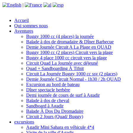
|
Accueil
Qui sommes nous
Aventures
Buggy 1000 cc (4 places) la journée
Balade à dos de dromadaire & Dîner Barbecue
Demie Journée Circuit A La Plage en QUAD
Buggy 1000 cc (2 places) Circuit vers la plage
Buggy 4 place 1000 cc circuit vers la plage
Circuit Quad La Journée avec déjeuné
Quad + Sandboarding À Tifnit
Circuit La Journée Buggy 1000 cc ssv (2 places)
Demie Journée Circuit Normal - 1h30 / 2h QUAD
Excursion au bord de bateau
Dîner spectacle berbère
Demi journée de cours de surf à Agadir
Balade à dos de cheval
Sandboard à Agadir
Balade À Dos Du Dromadaire
Circuit 2 Jours (Quad/ Buggy)
excursions
Agadir Mini Sahara en véhicule 4*4
Visite de la ville d'Agadir