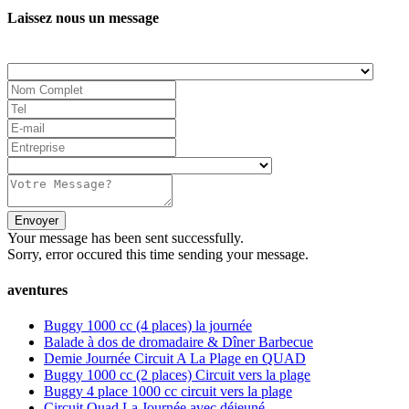
Laissez nous un message
Your message has been sent successfully.
Sorry, error occured this time sending your message.
aventures
Buggy 1000 cc (4 places) la journée
Balade à dos de dromadaire & Dîner Barbecue
Demie Journée Circuit A La Plage en QUAD
Buggy 1000 cc (2 places) Circuit vers la plage
Buggy 4 place 1000 cc circuit vers la plage
Circuit Quad La Journée avec déjeuné